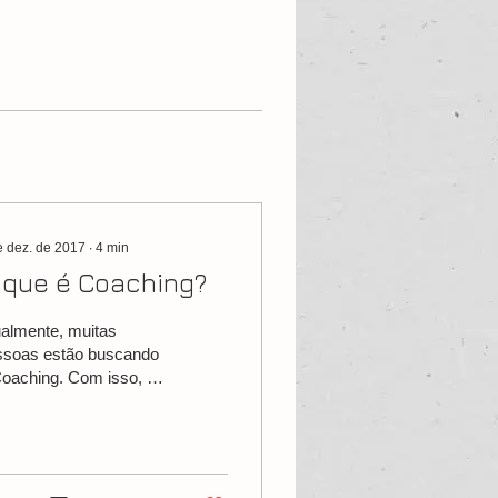
e dez. de 2017
∙
4
min
 que é Coaching?
almente, muitas
ssoas estão buscando
oaching. Com isso, o
aching vem se
rnando uma das
iores e mais
ortantes ferramentas...