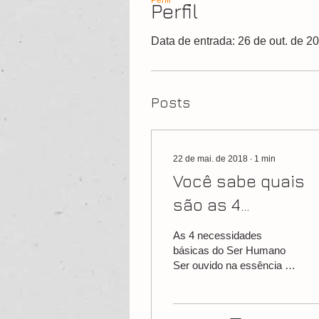
Perfil
Perfil
Data de entrada: 26 de out. de 2
Posts
22 de mai. de 2018
∙
1
min
Você sabe quais
são as 4
necessidades
As 4 necessidades
básicas do Ser
básicas do Ser Humano
Ser ouvido na essência O
Humano?
Ser humano, de uma
forma geral, tem a
necessidade de ser