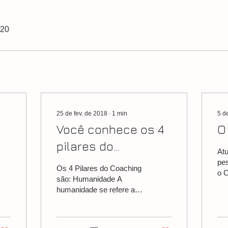
020
25 de fev. de 2018
∙
1
min
5 d
Você conhece os 4
O
pilares do
Atu
Coaching?
pe
Os 4 Pilares do Coaching
o C
são: Humanidade A
co
humanidade se refere a
to
capacidade do Coach
ma
(profissional) de se
imp
especializar e se